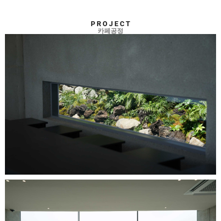
Ⓒ DOWHASTUDIO. ALL RIGHTS RESERVED
P R O J E C T
카페공정